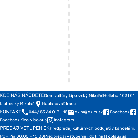
KDE NÁS NÁJDETE
Dom kultúry Liptovský Mikuláš
Hollého 4
031 01
Liptovský Mikuláš
Naplánovať trasu
KONTAKT
044/ 55 64 013 - 15
dklm@dklm.sk
Facebook
Facebook Kino Nicolaus
Instagram
PREDAJ VSTUPENIEK
Predpredaj kultúrnych podujatí v kancelárii:
Po - Pia 08:00 – 15:00
Predpredaj vstupeniek do kina Nicolaus sa